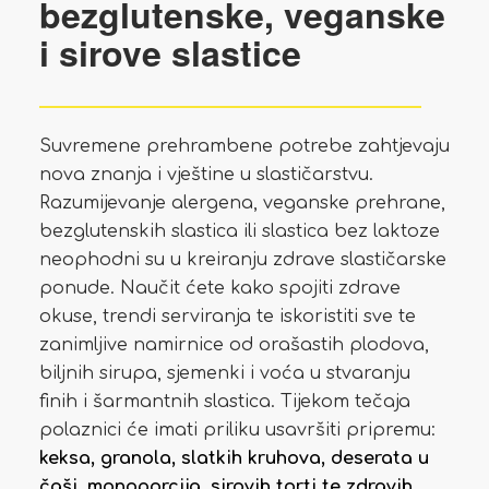
bezglutenske, veganske
i sirove slastice
Suvremene prehrambene potrebe zahtjevaju
nova znanja i vještine u slastičarstvu.
Razumijevanje alergena, veganske prehrane,
bezglutenskih slastica ili slastica bez laktoze
neophodni su u kreiranju zdrave slastičarske
ponude. Naučit ćete kako spojiti zdrave
okuse, trendi serviranja te iskoristiti sve te
zanimljive namirnice od orašastih plodova,
biljnih sirupa, sjemenki i voća u stvaranju
finih i šarmantnih slastica. Tijekom tečaja
polaznici će imati priliku usavršiti pripremu:
keksa, granola, slatkih kruhova, deserata u
čaši, monoporcija, sirovih torti te zdravih